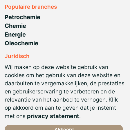
Populaire branches
Petrochemie
Chemie
Energie
Oleochemie
Juridisch
Privacyverklaring
Wij maken op deze website gebruik van
NBBU CAO
cookies om het gebruik van deze website en
daarbuiten te vergemakkelijken, de prestaties
Antidiscriminatiebeleid
en gebruikerservaring te verbeteren en de
Algemene voorwaarden
relevantie van het aanbod te verhogen. Klik
Certificeringen
op akkoord om aan te geven dat je instemt
met ons
privacy statement
.
Akkoord