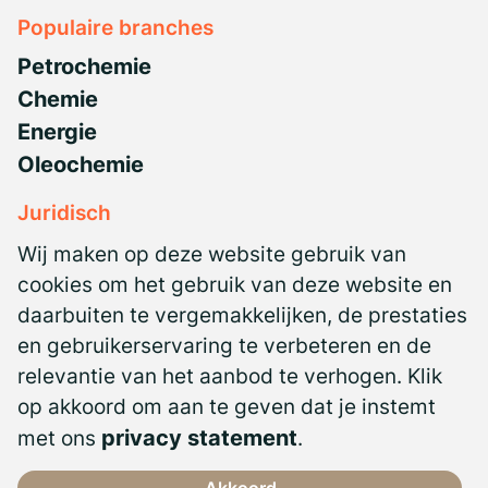
Populaire branches
Petrochemie
Chemie
Energie
Oleochemie
Juridisch
Privacyverklaring
Wij maken op deze website gebruik van
NBBU CAO
cookies om het gebruik van deze website en
daarbuiten te vergemakkelijken, de prestaties
Antidiscriminatiebeleid
en gebruikerservaring te verbeteren en de
Algemene voorwaarden
relevantie van het aanbod te verhogen. Klik
Certificeringen
op akkoord om aan te geven dat je instemt
met ons
privacy statement
.