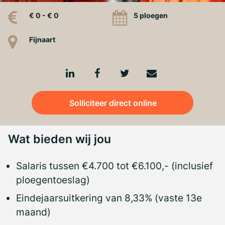
€ 0 - € 0
5 ploegen
Fijnaart
Solliciteer direct online
Wat bieden wij jou
Salaris tussen €4.700 tot €6.100,- (inclusief
ploegentoeslag)
Eindejaarsuitkering van 8,33% (vaste 13e
maand)