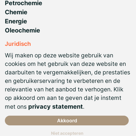
Petrochemie
Chemie
Energie
Oleochemie
Juridisch
Privacyverklaring
Wij maken op deze website gebruik van
NBBU CAO
cookies om het gebruik van deze website en
daarbuiten te vergemakkelijken, de prestaties
Antidiscriminatiebeleid
en gebruikerservaring te verbeteren en de
Algemene voorwaarden
relevantie van het aanbod te verhogen. Klik
Certificeringen
op akkoord om aan te geven dat je instemt
met ons
privacy statement
.
Akkoord
Niet accepteren