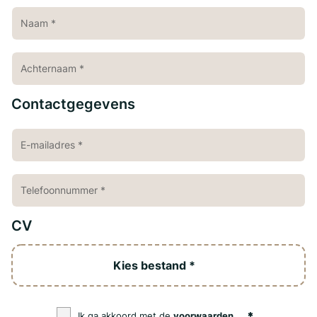
Contactgegevens
CV
Kies bestand *
Ik ga akkoord met de
voorwaarden
.