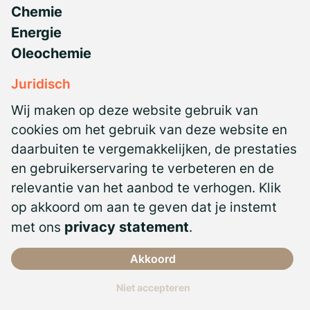
Chemie
Energie
Oleochemie
Juridisch
Privacyverklaring
Wij maken op deze website gebruik van
NBBU CAO
cookies om het gebruik van deze website en
daarbuiten te vergemakkelijken, de prestaties
Antidiscriminatiebeleid
en gebruikerservaring te verbeteren en de
Algemene voorwaarden
relevantie van het aanbod te verhogen. Klik
Certificeringen
op akkoord om aan te geven dat je instemt
met ons
privacy statement
.
Akkoord
Niet accepteren