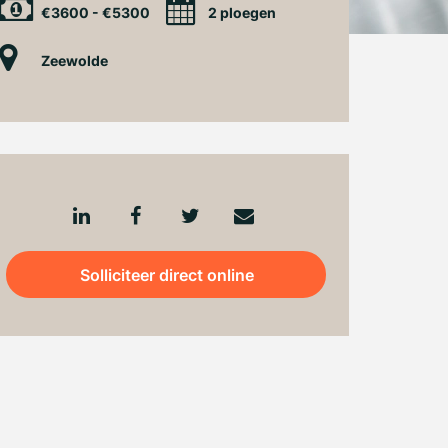
€3600 - €5300
2 ploegen
Zeewolde
Solliciteer direct online