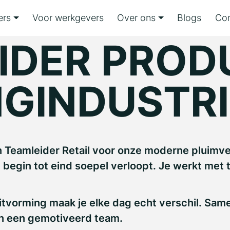
ers
Voor werkgevers
Over ons
Blogs
Con
IDER PROD
NGINDUSTRI
 Teamleider Retail voor onze moderne pluimvee
 begin tot eind soepel verloopt. Je werkt met
luitvorming maak je elke dag echt verschil. Sa
 én een gemotiveerd team.