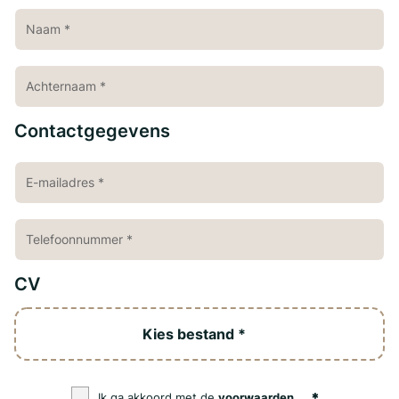
Contactgegevens
CV
Kies bestand *
Ik ga akkoord met de
voorwaarden
.