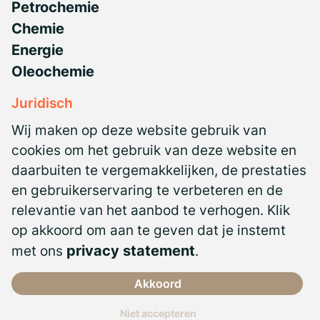
Petrochemie
Chemie
Energie
Oleochemie
Juridisch
Privacyverklaring
Wij maken op deze website gebruik van
NBBU CAO
cookies om het gebruik van deze website en
daarbuiten te vergemakkelijken, de prestaties
Antidiscriminatiebeleid
en gebruikerservaring te verbeteren en de
Algemene voorwaarden
relevantie van het aanbod te verhogen. Klik
Certificeringen
op akkoord om aan te geven dat je instemt
met ons
privacy statement
.
Akkoord
Niet accepteren